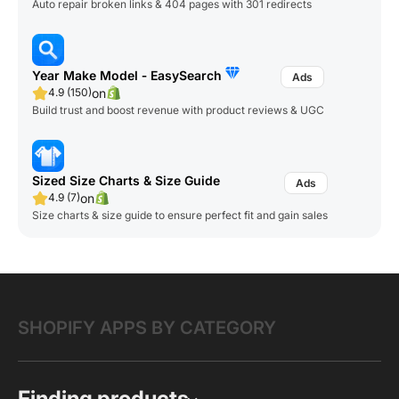
Auto repair broken links & 404 pages with 301 redirects
Year Make Model ‑ EasySearch
on
4.9 (150)
Build trust and boost revenue with product reviews & UGC
Sized Size Charts & Size Guide
on
4.9 (7)
Size charts & size guide to ensure perfect fit and gain sales
SHOPIFY APPS BY CATEGORY
Finding products