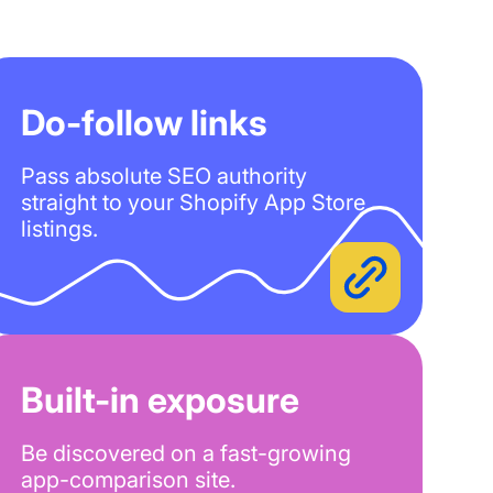
Do-follow links
Pass absolute SEO authority
straight to your Shopify App Store
listings.
Built-in exposure
Be discovered on a fast-growing
app-comparison site.