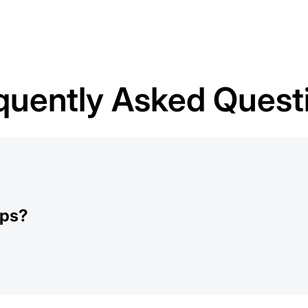
quently Asked Quest
pps?