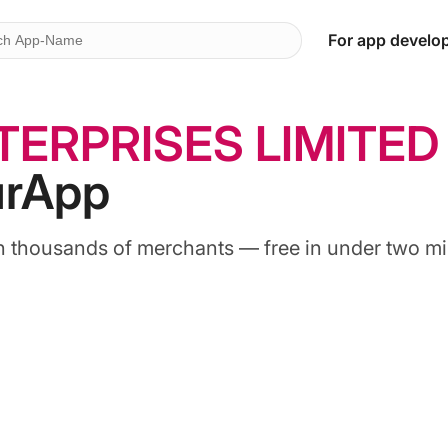
For app develo
TERPRISES LIMITED
urApp
each thousands of merchants — free in under two mi