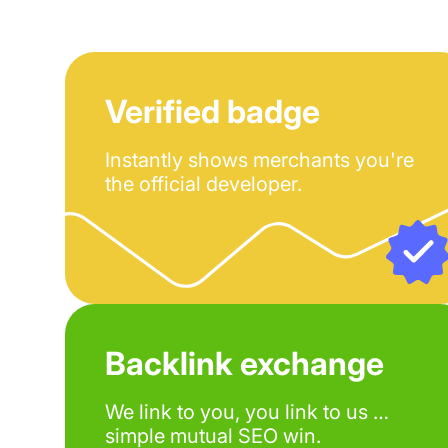
Verified badge
Instantly shows merchants you're
the official developer.
Backlink exchange
We link to you, you link to us …
simple mutual SEO win.