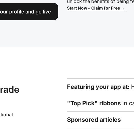
unlock the benefits of being 
Start Now – Claim for Free →
Featuring your app at:
H
grade
"Top Pick" ribbons
in c
tional
Sponsored articles