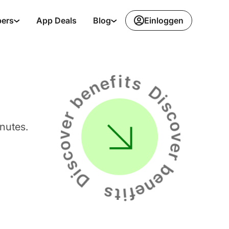
Einloggen
pers
App Deals
Blog
nutes.