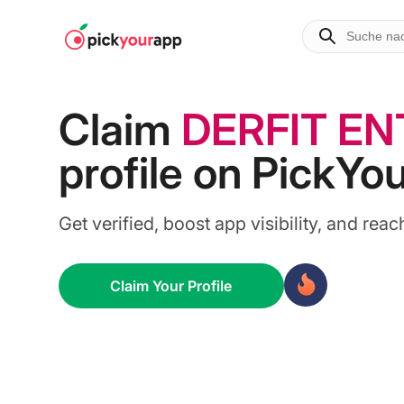
Zum
Inhalt
springen
Claim
DERFIT EN
profile on PickYo
Get verified, boost app visibility, and r
Claim Your Profile