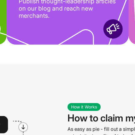
Publish thought-leadership articles
on our blog and reach new
merchants.
How it Works
How to claim my
As easy as pie - fill out a simp