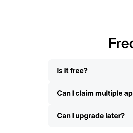
Fre
Is it free?
Can I claim multiple a
Can I upgrade later?